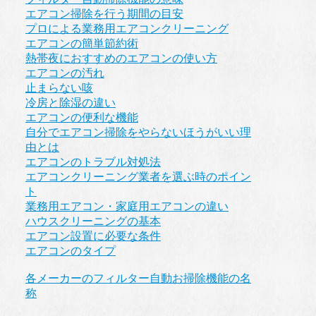
エアコン掃除を行う期間の目安
プロによる業務用エアコンクリーニング
エアコンの簡単節約術
熱帯夜におすすめのエアコンの使い方
エアコンの汚れ
止まらない咳
冷房と除湿の違い
エアコンの便利な機能
自分でエアコン掃除をやらないほうがいい理
由とは
エアコンのトラブル対処法
エアコンクリーニング業者を選ぶ時のポイン
ト
業務用エアコン・家庭用エアコンの違い
ハウスクリーニングの基本
エアコン設置に必要な条件
エアコンのタイプ
各メーカーのフィルター自動お掃除機能の名
称