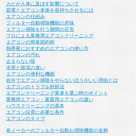
カビが人体に及ぼす影響について
節電とエアコン本体を長持ちさせるには
エアコンの仕組み
フィルター自動掃除機能の意味
エアコン掃除を行う期間の目安
プロによる業務用エアコンクリーニング
エアコンの簡単節約術
熱帯夜におすすめのエアコンの使い方
エアコンの汚れ
止まらない咳
冷房と除湿の違い
エアコンの便利な機能
自分でエアコン掃除をやらないほうがいい理由とは
エアコンのトラブル対処法
エアコンクリーニング業者を選ぶ時のポイント
業務用エアコン・家庭用エアコンの違い
ハウスクリーニングの基本
エアコン設置に必要な条件
エアコンのタイプ
各メーカーのフィルター自動お掃除機能の名称